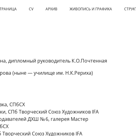
СТРАНИЦА
CV
АРХИВ
ЖИВОПИСЬ И ГРАФИКА
СТРУК
ена, дипломный руководитель К.О.Почтенная
Серова (ныне — училище им. Н.К.Рериха)
вка, СПбСХ
ки, СПб Творческий Союз Художников IFA
одавателей ДХШ № 6, галерея Мастер
ПбСХ
б Творческий Союз Художников IFA