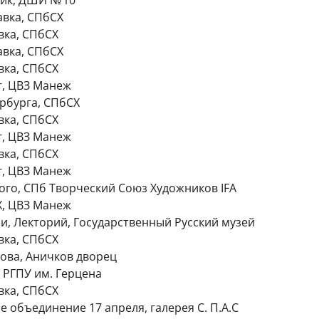
ник, ДШИ № 10
авка, СПбСХ
вка, СПбСХ
авка, СПбСХ
вка, СПбСХ
г, ЦВЗ Манеж
ербурга, СПбСХ
вка, СПбСХ
г, ЦВЗ Манеж
вка, СПбСХ
г, ЦВЗ Манеж
го, СПб Творческий Союз Художников IFA
Х, ЦВЗ Манеж
и, Лекторий, Государственный Русский музей
вка, СПбСХ
ова, Аничков дворец
 РГПУ им. Герцена
вка, СПбСХ
 объединение 17 апреля, галерея С. П.А.С