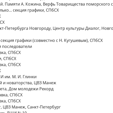
ей. Памяти А. Кожина, Верфь Товарищества поморского с
олько… секция графики, СПбСХ
Х
СХ
кт-Петербурга Новгороду, Центр культуры Диалог, Новг
секция графики (совместно с Н. Кугушевым), СПбСХ
и последователи
вка, СПбСХ
и, СПбСХ
вка, СПбСХ
Х
 им. М. И. Глинки
ий и новаторства, ЦВЗ Манеж
ета, Дом молодежи Рекорд
авка, СПбСХ
вка, СПбСХ
г, ЦВЗ Манеж, Санкт-Петербург